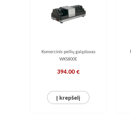
982.000
Komercinis peilių galąstuvas
WKS800E
394.00 €
Į krepšelį