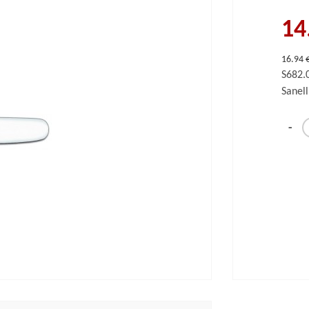
14
16.94 
S682
Sanell
-