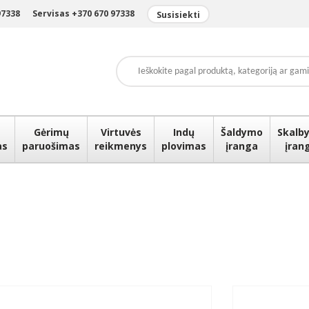
97338
Servisas +370 670 97338
Susisiekti
Gėrimų
Virtuvės
Indų
Šaldymo
Skalby
as
paruošimas
reikmenys
plovimas
įranga
įran