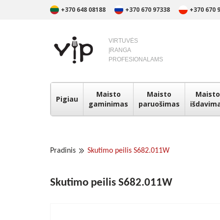
+370 648 08188
+370 670 97338
+370 670 
VIRTUVĖS
ĮRANGA
PROFESIONALAMS
Maisto
Maisto
Maisto
Pigiau
gaminimas
paruošimas
išdavim
Pradinis
Skutimo peilis S682.011W
Skutimo peilis S682.011W