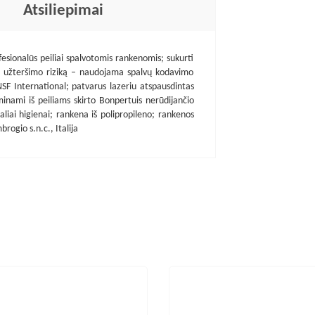
Atsiliepimai
esionalūs peiliai spalvotomis rankenomis; sukurti
io užteršimo riziką – naudojama spalvų kodavimo
NSF International; patvarus lazeriu atspausdintas
inami iš peiliams skirto Bonpertuis nerūdijančio
iai higienai; rankena iš polipropileno; rankenos
rogio s.n.c., Italija