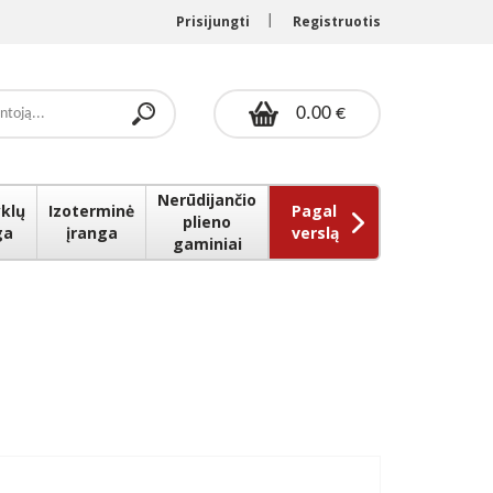
Prisijungti
Registruotis
0.00 €
Nerūdijančio
klų
Izoterminė
Pagal
plieno
ga
įranga
verslą
gaminiai