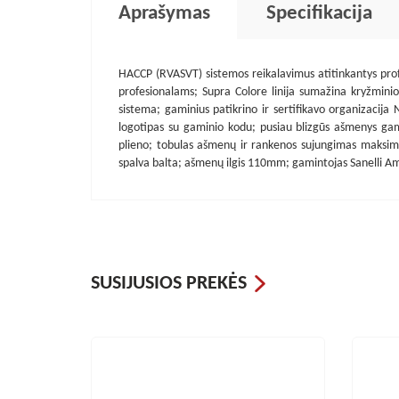
Aprašymas
Specifikacija
HACCP (RVASVT) sistemos reikalavimus atitinkantys prof
profesionalams; Supra Colore linija sumažina kryžmin
sistema; gaminius patikrino ir sertifikavo organizacija 
logotipas su gaminio kodu; pusiau blizgūs ašmenys gam
plieno; tobulas ašmenų ir rankenos sujungimas maksimal
spalva balta; ašmenų ilgis 110mm; gamintojas Sanelli Amb
SUSIJUSIOS PREKĖS