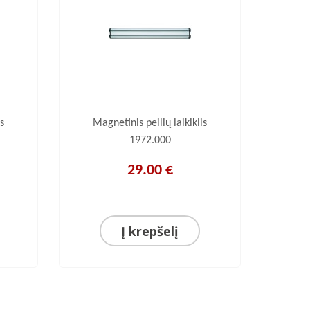
s
Magnetinis peilių laikiklis
Mag
1972.000
29.00 €
Į krepšelį