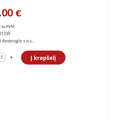
.00 €
€ su PVM
.011W
i Ambrogio s.n.c.
Į krepšelį
+