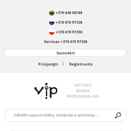
+370 648 08188
+370 670 97338
+370 670 97338
Servisas +370 670 97338
Susisiekti
Prisijungti
Registruotis
VIRTUVĖS
ĮRANGA
PROFESIONALAMS