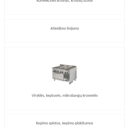
Konvekcinės krosnys, krosnių stovai
Atleidimo linijoms
Viryklės, keptuvės, mikrobangų krosnelės
Kepimo spintos, kepimo plokštumos