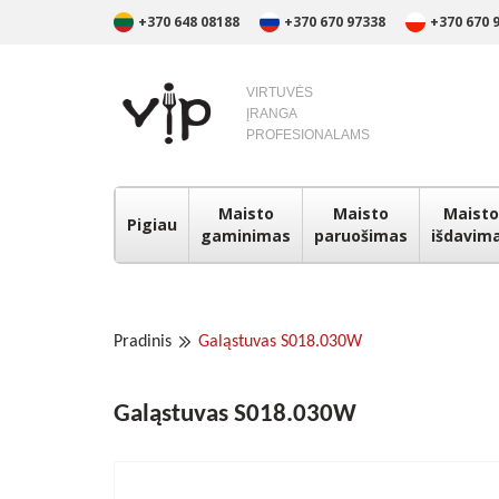
+370 648 08188
+370 670 97338
+370 670 
VIRTUVĖS
ĮRANGA
PROFESIONALAMS
Maisto
Maisto
Maisto
Pigiau
gaminimas
paruošimas
išdavim
Pradinis
Galąstuvas S018.030W
Galąstuvas S018.030W