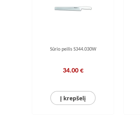
lis
Sūrio peilis S344.030W
34.00 €
Į krepšelį