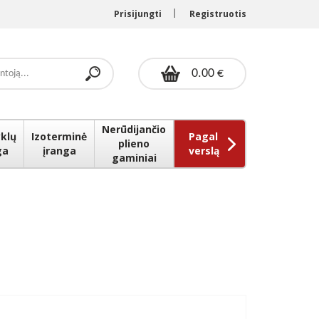
Prisijungti
Registruotis
0.00 €
Nerūdijančio
klų
Izoterminė
Pagal
plieno
ga
įranga
verslą
gaminiai