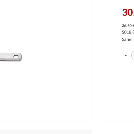
30
36.30 
S018
Sanell
-