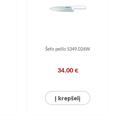
Šefo peilis S349.026W
Š
34.00 €
Į krepšelį