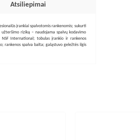
Atsiliepimai
sionalūs įrankiai spalvotomis rankenomis; sukurti
io užteršimo riziką – naudojama spalvų kodavimo
a NSF International; tobulas įrankio ir rankenos
o; rankenos spalva balta; galąstuvo geležtės ilgis