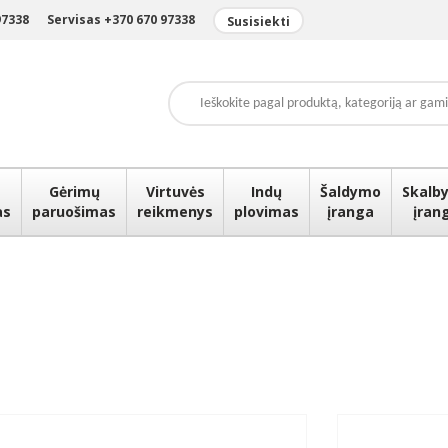
97338
Servisas +370 670 97338
Susisiekti
Gėrimų
Virtuvės
Indų
Šaldymo
Skalby
as
paruošimas
reikmenys
plovimas
įranga
įran