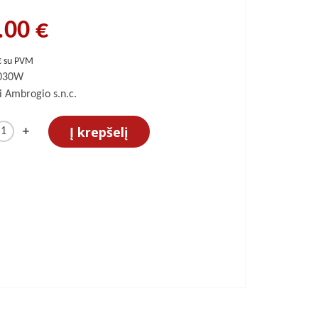
.00 €
€ su PVM
.030W
i Ambrogio s.n.c.
Į krepšelį
+