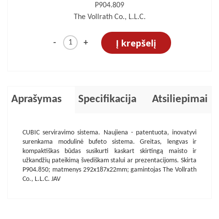
P904.809
The Vollrath Co., L.L.C.
Į krepšelį
-
+
Aprašymas
Specifikacija
Atsiliepimai
CUBIC serviravimo sistema. Naujiena - patentuota, inovatyvi
surenkama modulinė bufeto sistema. Greitas, lengvas ir
kompaktiškas būdas susikurti kaskart skirtingą maisto ir
užkandžių pateikimą švediškam stalui ar prezentacijoms. Skirta
P904.850; matmenys 292x187x22mm; gamintojas The Vollrath
Co., L.L.C. JAV