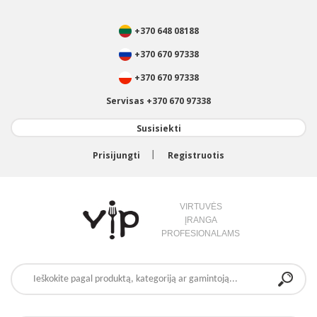
+370 648 08188
+370 670 97338
+370 670 97338
Servisas +370 670 97338
Susisiekti
Prisijungti
Registruotis
VIRTUVĖS
ĮRANGA
PROFESIONALAMS