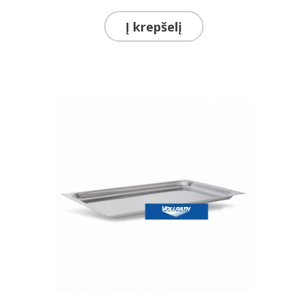
Į krepšelį