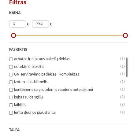
Filtras
KAINA
€ -
€
PASKIRTIS
(1)
arbatos ir cukraus pakelių dėklas
(1)
eutektinė plokštė
(1)
GN serviravimo padėklas - komplektas
(1)
izoterminis kilimėlis
(1)
konteineris su grotelėmis vandens nutekėjimui
(2)
kubas su dangčiu
(3)
laikiklis
(1)
lenta duonos pjaustymui
(2)
medinė lenta
(1)
melamino lenta
TALPA
(6)
plati lentyna