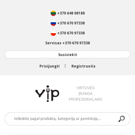
+370 648 08188
+370 670 97338
+370 670 97338
Servisas +370 670 97338
Susisiekti
Prisijungti
Registruotis
VIRTUVĖS
ĮRANGA
PROFESIONALAMS