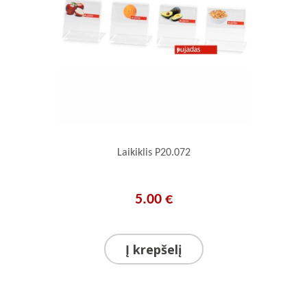
(1)
448x182x42 mm
(1)
470x260x20 mm
(1)
475x277x30 mm
(1)
500x124x20 mm
(2)
500x180x15 mm
(2)
500x350x15 mm
(1)
520x315x20 mm
(1)
530x325x120 mm
(1)
530x325x20 mm
Laikiklis P20.072
(1)
530x325x7 mm
(3)
539x335x77 mm
(2)
570x370x145 mm
5.00 €
(1)
60x60 mm
(1)
650x380x590 mm
(1)
748x182x42 mm
Į krepšelį
(1)
775x500x15 mm
(1)
800x124x20 mm
(2)
800x180x15 mm