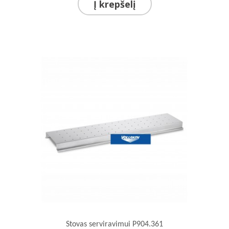
Į krepšelį
Stovas serviravimui P904.361