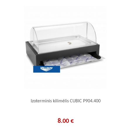
(2)
800x350x15 mm
(1)
910x490x170 mm
(1)
Ø 220x280 mm
Izoterminis kilimėlis CUBIC P904.400
8.00 €