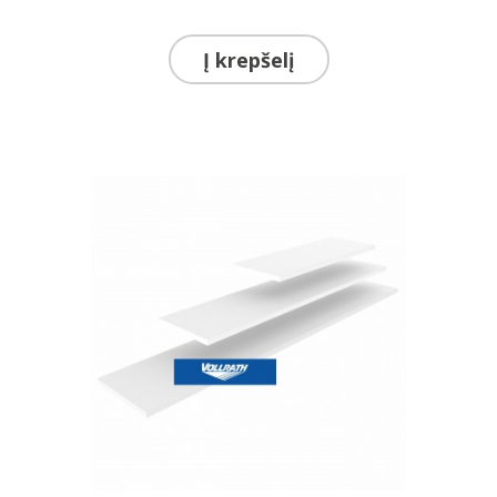
Į krepšelį