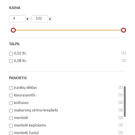
KAINA
€ -
€
TALPA
(1)
0,02 ltr.
(2)
0,08 ltr.
PASKIRTIS
(1)
įrankių dėklas
(1)
kiaurasamtis
(2)
koštuvas
(2)
makaronų virimo krepšelis
(2)
mentelė
(1)
mentelė kepiniams
(1)
mentelė žuviai