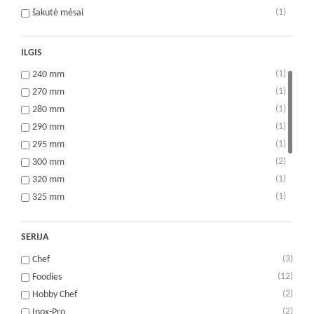
(1)
šakutė mėsai
(2)
samtis
(2)
šaukštas
ILGIS
(1)
šaukštas spagečiams
(1)
240 mm
(1)
šepetėlis
(1)
270 mm
(1)
skustuvas
(1)
280 mm
(3)
virtuvinė šakutė
(1)
290 mm
(2)
žnyplės
(1)
295 mm
(2)
300 mm
(1)
320 mm
(1)
325 mm
(1)
330 mm
(1)
335 mm
SERIJA
(2)
345 mm
(3)
Chef
(3)
355 mm
(12)
Foodies
(1)
380 mm
(2)
Hobby Chef
(2)
Inox-Pro