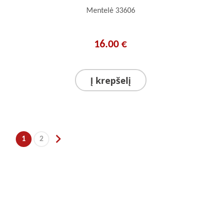
Mentelė 33606
16.00 €
Į krepšelį
1
2