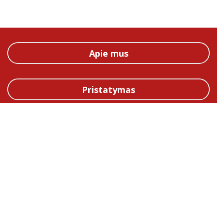
Apie mus
Pristatymas
Straipsniai
Kontaktai
Taisyklės