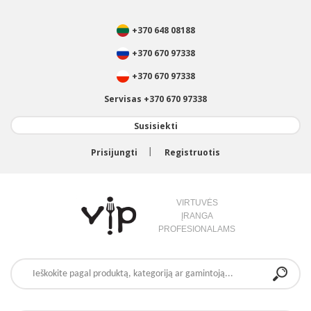
+370 648 08188
+370 670 97338
+370 670 97338
Servisas +370 670 97338
Susisiekti
Prisijungti
Registruotis
VIRTUVĖS
ĮRANGA
PROFESIONALAMS