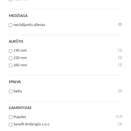
MEDŽIAGA
(8)
nerūdijantis plienas
AUKŠTIS
(1)
190 mm
(1)
230 mm
(1)
260 mm
SPALVA
(2)
balta
GAMINTOJAS
(17)
Pujadas
(3)
Sanelli Ambrogio s.n.c.