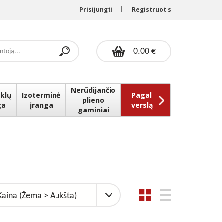
Prisijungti
Registruotis
0.00 €
Nerūdijančio
klų
Izoterminė
Pagal
plieno
ga
įranga
verslą
gaminiai
Kaina (Žema > Aukšta)