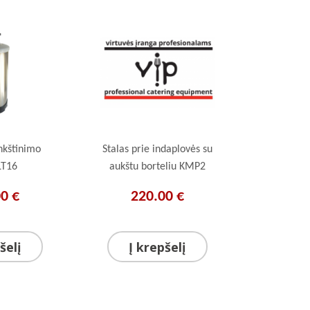
nkštinimo
Stalas prie indaplovės su
 LT16
aukštu borteliu KMP2
0 €
220.00 €
šelį
Į krepšelį