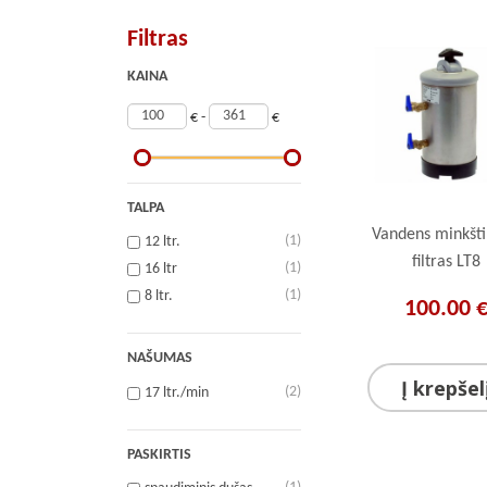
Filtras
KAINA
€ -
€
TALPA
Vandens minkšt
(1)
12 ltr.
filtras LT8
(1)
16 ltr
(1)
8 ltr.
100.00 
NAŠUMAS
Į krepšel
(2)
17 ltr./min
PASKIRTIS