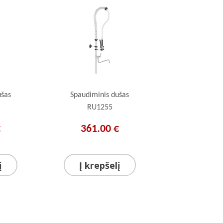
ušas
Spaudiminis dušas
RU1255
€
361.00 €
į
Į krepšelį