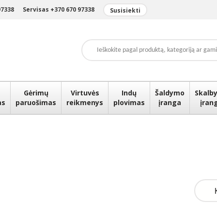
97338
Servisas +370 670 97338
Susisiekti
Gėrimų
Virtuvės
Indų
Šaldymo
Skalby
as
paruošimas
reikmenys
plovimas
įranga
įran