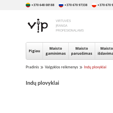
+370 648 08188
+370 670 97338
+370 670 
VIRTUVĖS
ĮRANGA
PROFESIONALAMS
Maisto
Maisto
Maisto
Pigiau
gaminimas
paruošimas
išdavim
Pradinis
Valgyklos reikmenys
Indų plovyklai
Indų plovyklai