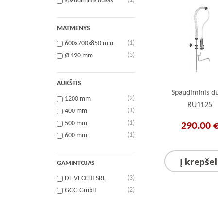
(1)
spaudiminis dušas
MATMENYS
(1)
600x700x850 mm
(3)
Ø 190 mm
AUKŠTIS
Spaudiminis d
(2)
1200 mm
RU1125
(1)
400 mm
(1)
500 mm
290.00 
(1)
600 mm
Į krepšel
GAMINTOJAS
(3)
DE VECCHI SRL
(2)
GGG GmbH