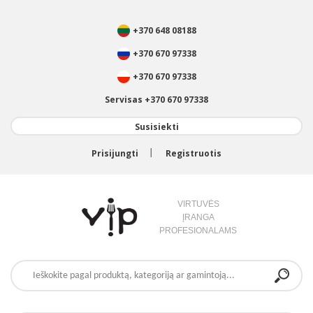
+370 648 08188
+370 670 97338
+370 670 97338
Servisas +370 670 97338
Susisiekti
Prisijungti
Registruotis
VIRTUVĖS
ĮRANGA
PROFESIONALAMS