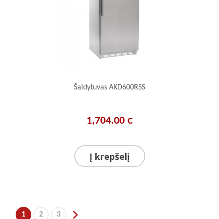
Šaldytuvas AKD600RSS
1,704.00 €
Į krepšelį
1
2
3