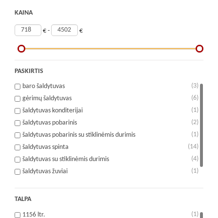
KAINA
€ -
€
PASKIRTIS
(3)
baro šaldytuvas
(6)
gėrimų šaldytuvas
(1)
šaldytuvas konditerijai
(2)
šaldytuvas pobarinis
(1)
šaldytuvas pobarinis su stiklinėmis durimis
(14)
šaldytuvas spinta
(4)
šaldytuvas su stiklinėmis durimis
(1)
šaldytuvas žuviai
(1)
vyno šaldytuvas
TALPA
(1)
1156 ltr.