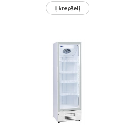
Į krepšelį