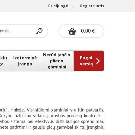
Prisijungti
Registruotis
0.00 €
Nerūdijančio
klų
Izoterminė
Pagal
plieno
ga
įranga
verslą
gaminiai
ui, rinkoje. Visi siūlomi gaminiai yra itin patvarūs,
. Kokybę užtikrina vidaus gamybos procesų kontrolė –
bos sistema bei efektyvūs distribucijos sprendimai.
ete patirtimi ir gausiu picų gamybai skirtų įrenginių