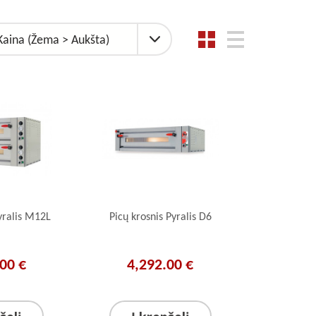
Kaina (Žema > Aukšta)
yralis M12L
Picų krosnis Pyralis D6
00 €
4,292.00 €