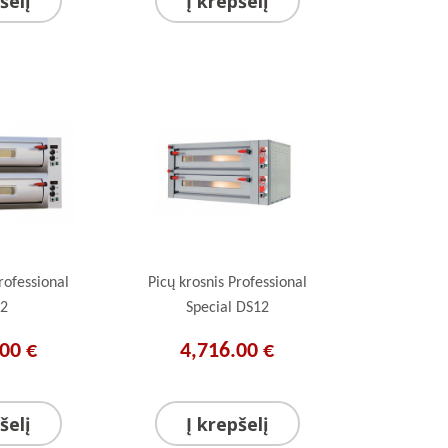
šelį
Į krepšelį
rofessional
Picų krosnis Professional
2
Special DS12
00 €
4,716.00 €
šelį
Į krepšelį