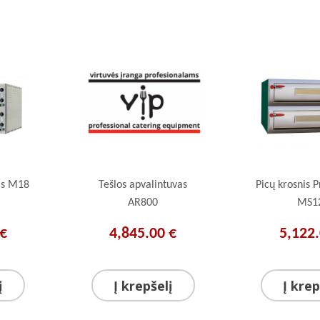
lis M18
Tešlos apvalintuvas
Picų krosnis P
AR800
MS1
 €
4,845.00 €
5,122.
į
Į krepšelį
Į krep