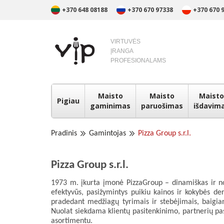
+370 648 08188
+370 670 97338
+370 670 
VIRTUVĖS
ĮRANGA
PROFESIONALAMS
Maisto
Maisto
Maisto
Pigiau
gaminimas
paruošimas
išdavim
Pradinis
Gamintojas
Pizza Group s.r.l.
Pizza Group s.r.l.
1973 m. įkurta įmonė PizzaGroup – dinamiškas ir nova
efektyvūs, pasižymintys puikiu kainos ir kokybės de
pradedant medžiagų tyrimais ir stebėjimais, baigia
Nuolat siekdama klientų pasitenkinimo, partnerių pas
asortimentu.