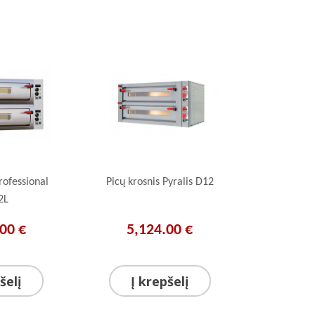
rofessional
Picų krosnis Pyralis D12
2L
00 €
5,124.00 €
šelį
Į krepšelį