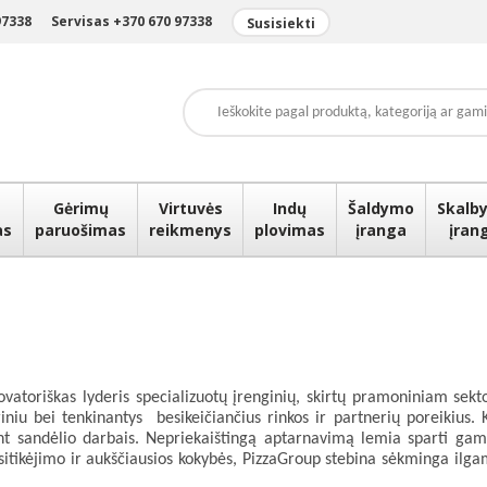
97338
Servisas +370 670 97338
Susisiekti
Gėrimų
Virtuvės
Indų
Šaldymo
Skalby
as
paruošimas
reikmenys
plovimas
įranga
įran
toriškas lyderis specializuotų įrenginių, skirtų pramoniniam sektori
riniu bei tenkinantys besikeičiančius rinkos ir partnerių poreikius
nt sandėlio darbais. Nepriekaištingą aptarnavimą lemia sparti gamy
itikėjimo ir aukščiausios kokybės, PizzaGroup stebina sėkminga ilgam