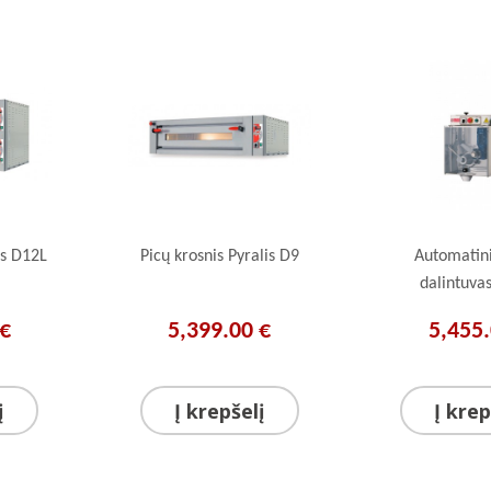
is D12L
Picų krosnis Pyralis D9
Automatini
dalintuva
 €
5,399.00 €
5,455.
į
Į krepšelį
Į krep