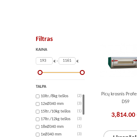
Filtras
KAINA
€ -
€
TALPA
Picų krosnis Profe
(2)
10ltr./8kg tešlos
DS9
(3)
12xØ340 mm
(1)
15ltr./10kg tešlos
3,814.00
(3)
17ltr./12kg tešlos
(1)
18xØ340 mm
(3)
1xØ340 mm