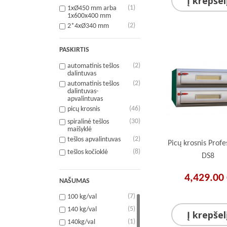
Į krepšel
(1)
1xØ450 mm arba
1x600x400 mm
(2)
2*4xØ340 mm
(2)
2*6xØ340 mm
PASKIRTIS
(1)
2*9xØ340 mm
(8)
22ltr./18kg tešlos
(2)
automatinis tešlos
dalintuvas
(2)
2xØ250 mm arba
(2)
automatinis tešlos
1xØ450 mm
dalintuvas-
(7)
33ltr./22kg tešlos
apvalintuvas
(6)
42ltr./38kg tešlos
(46)
picų krosnis
(1)
4xØ250 mm arba
(30)
spiralinė tešlos
2xØ300 mm
maišyklė
(7)
4xØ340 mm
(2)
tešlos apvalintuvas
Picų krosnis Profe
(6)
53ltr./44kg tešlos
(8)
tešlos kočioklė
DS8
(14)
6xØ340 mm
(1)
7ltr./6kg tešlos
4,429.00
NAŠUMAS
(1)
8xØ330 mm
(7)
100 kg/val
(1)
8xØ340 mm
(5)
140 kg/val
Į krepšel
(7)
9xØ340 mm
(1)
140kg/val