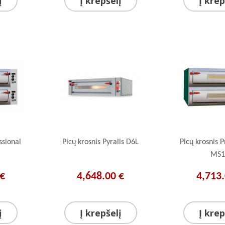
į
Į krepšelį
Į krep
ssional
Picų krosnis Pyralis D6L
Picų krosnis P
MS1
 €
4,648.00 €
4,713.
į
Į krepšelį
Į krep