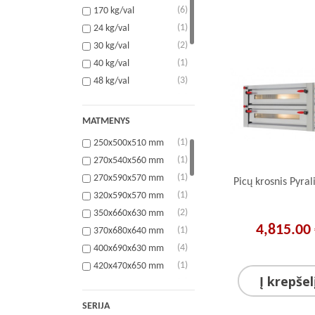
(6)
170 kg/val
(1)
24 kg/val
(2)
30 kg/val
(1)
40 kg/val
(3)
48 kg/val
(8)
70 kg/val
(2)
700 vnt./val (250g)
MATMENYS
(2)
700 vnt./val (250g),
(1)
250x500x510 mm
350 vnt./val (350g),
200 vnt./val (900g)
(1)
270x540x560 mm
(1)
270x590x570 mm
Picų krosnis Pyra
(1)
320x590x570 mm
(2)
350x660x630 mm
4,815.00
(1)
370x680x640 mm
(4)
400x690x630 mm
(1)
420x470x650 mm
Į krepšel
(4)
420x720x640 mm
(7)
430x830x720 mm
SERIJA