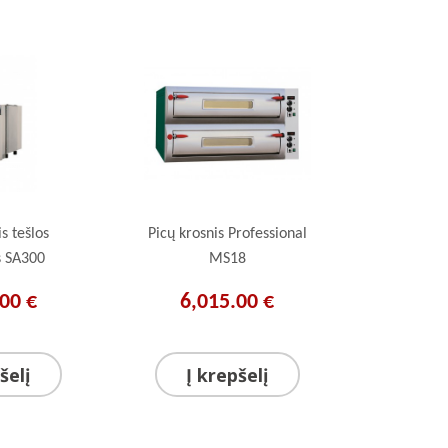
s tešlos
Picų krosnis Professional
s SA300
MS18
00 €
6,015.00 €
šelį
Į krepšelį