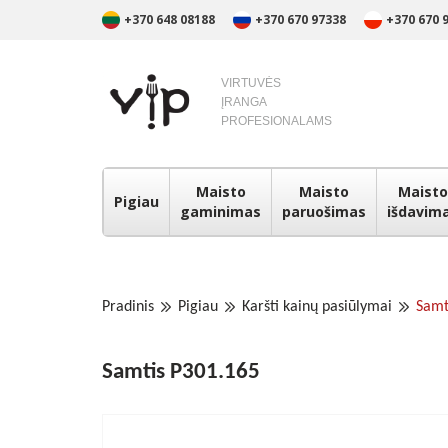
+370 648 08188
+370 670 97338
+370 670 
VIRTUVĖS
ĮRANGA
PROFESIONALAMS
Maisto
Maisto
Maisto
Pigiau
gaminimas
paruošimas
išdavim
Pradinis
Pigiau
Karšti kainų pasiūlymai
Samt
Samtis P301.165