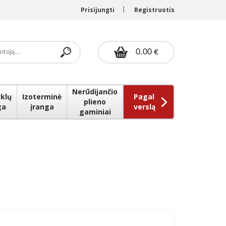
Prisijungti
Registruotis
0.00 €
Nerūdijančio
klų
Izoterminė
Pagal
plieno
ga
įranga
verslą
gaminiai