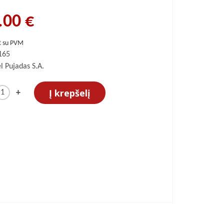
.00 €
€ su PVM
165
 Pujadas S.A.
Į krepšelį
+