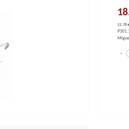
18
21.78 
P301.
Miguel
-