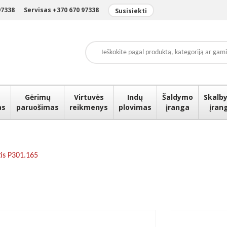
97338
Servisas +370 670 97338
Susisiekti
Gėrimų
Virtuvės
Indų
Šaldymo
Skalby
as
paruošimas
reikmenys
plovimas
įranga
įran
is P301.165