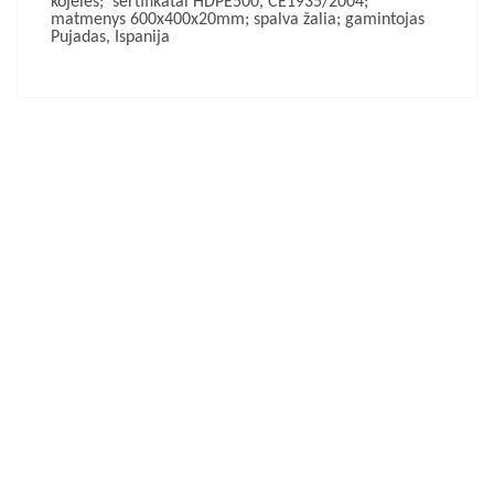
kojelės; sertifikatai HDPE500, CE1935/2004;
matmenys 600x400x20mm; spalva žalia; gamintojas
Pujadas, Ispanija