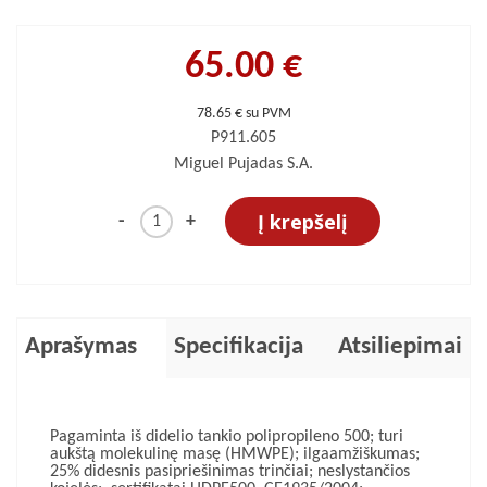
65.00 €
78.65 € su PVM
P911.605
Miguel Pujadas S.A.
Į krepšelį
-
+
Aprašymas
Specifikacija
Atsiliepimai
Pagaminta iš didelio tankio polipropileno 500; turi
aukštą molekulinę masę (HMWPE); ilgaamžiškumas;
25% didesnis pasipriešinimas trinčiai; neslystančios