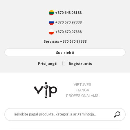
+370 648 08188
+370 670 97338
+370 670 97338
Servisas +370 670 97338
Susisiekti
Prisijungti
Registruotis
VIRTUVĖS
ĮRANGA
PROFESIONALAMS