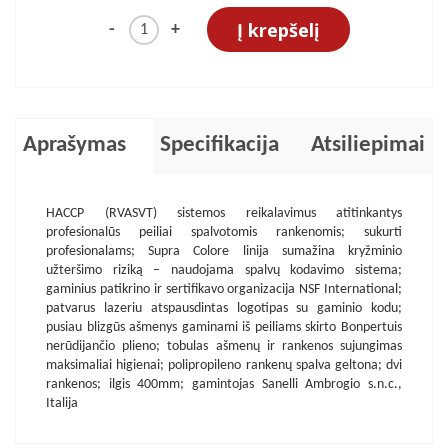
Į krepšelį
-
+
Aprašymas
Specifikacija
Atsiliepimai
HACCP (RVASVT) sistemos reikalavimus atitinkantys
profesionalūs peiliai spalvotomis rankenomis; sukurti
profesionalams; Supra Colore linija sumažina kryžminio
užteršimo riziką – naudojama spalvų kodavimo sistema;
gaminius patikrino ir sertifikavo organizacija NSF International;
patvarus lazeriu atspausdintas logotipas su gaminio kodu;
pusiau blizgūs ašmenys gaminami iš peiliams skirto Bonpertuis
nerūdijančio plieno; tobulas ašmenų ir rankenos sujungimas
maksimaliai higienai; polipropileno rankenų spalva geltona; dvi
rankenos; ilgis 400mm; gamintojas Sanelli Ambrogio s.n.c.,
Italija