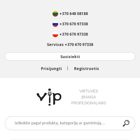
+370 648 08188
+370 670 97338
+370 670 97338
Servisas +370 670 97338
Susisiekti
Prisijungti
Registruotis
VIRTUVĖS
ĮRANGA
PROFESIONALAMS