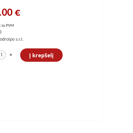
.00 €
€ su PVM
3
odroipo s.r.l.
Į krepšelį
+