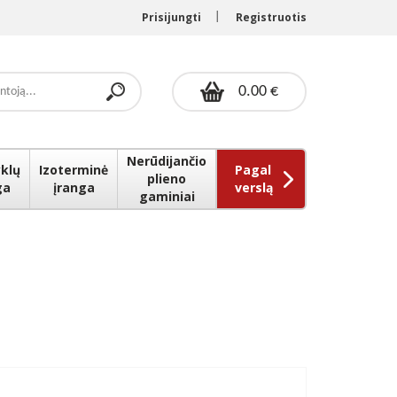
Prisijungti
Registruotis
0.00 €
Nerūdijančio
klų
Izoterminė
Pagal
plieno
ga
įranga
verslą
gaminiai