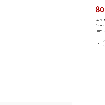
80
96.80 
182-3
Lilly C
-