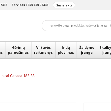
97338
Servisas +370 670 97338
Susisiekti
Gėrimų
Virtuvės
Indų
Šaldymo
Skalby
as
paruošimas
reikmenys
plovimas
įranga
įran
ė picai Canada 182-33