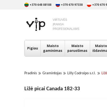
+370 648 08188
+370 670 97338
+370 670 
VIRTUVĖS
ĮRANGA
PROFESIONALAMS
Maisto
Maisto
Maisto
Pigiau
gaminimas
paruošimas
išdavim
Pradinis
Gramintojas
Lilly Codroipo s.r.l.
Liž
Ližė picai Canada 182-33