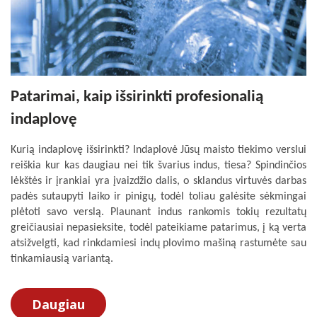
Patarimai, kaip išsirinkti profesionalią
indaplovę
Kurią indaplovę išsirinkti? Indaplovė Jūsų maisto tiekimo verslui
reiškia kur kas daugiau nei tik švarius indus, tiesa? Spindinčios
lėkštės ir įrankiai yra įvaizdžio dalis, o sklandus virtuvės darbas
padės sutaupyti laiko ir pinigų, todėl toliau galėsite sėkmingai
plėtoti savo verslą. Plaunant indus rankomis tokių rezultatų
greičiausiai nepasieksite, todėl pateikiame patarimus, į ką verta
atsižvelgti, kad rinkdamiesi indų plovimo mašiną rastumėte sau
tinkamiausią variantą.
Daugiau