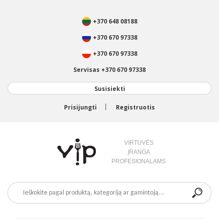
+370 648 08188
+370 670 97338
+370 670 97338
Servisas +370 670 97338
Susisiekti
Prisijungti
Registruotis
VIRTUVĖS
ĮRANGA
PROFESIONALAMS