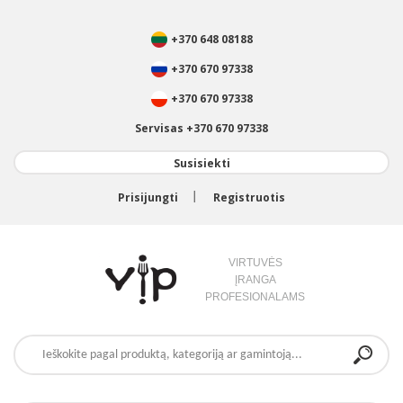
+370 648 08188
+370 670 97338
+370 670 97338
Servisas +370 670 97338
Susisiekti
Prisijungti
Registruotis
VIRTUVĖS
ĮRANGA
PROFESIONALAMS