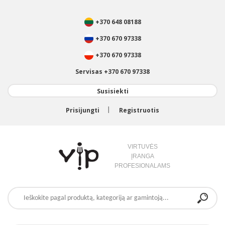
+370 648 08188
+370 670 97338
+370 670 97338
Servisas +370 670 97338
Susisiekti
Prisijungti
Registruotis
VIRTUVĖS
ĮRANGA
PROFESIONALAMS