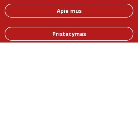
Apie mus
Pristatymas
Straipsniai
Kontaktai
Taisyklės
Karjera