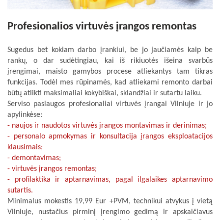
Profesionalios virtuvės įrangos remontas
Sugedus bet kokiam darbo įrankiui, be jo jaučiamės kaip be
rankų, o dar sudėtingiau, kai iš rikiuotės išeina svarbūs
įrengimai, maisto gamybos procese atliekantys tam tikras
funkcijas. Todėl mes rūpinamės, kad atliekami remonto darbai
būtų atlikti maksimaliai kokybiškai, sklandžiai ir sutartu laiku.
Serviso paslaugos profesionaliai virtuvės įrangai Vilniuje ir jo
apylinkėse:
- naujos ir naudotos virtuvės įrangos montavimas ir derinimas;
- personalo apmokymas ir konsultacija įrangos eksploatacijos
klausimais;
- demontavimas;
- virtuvės įrangos remontas;
- profilaktika ir aptarnavimas, pagal ilgalaikes aptarnavimo
sutartis.
Minimalus mokestis 19,99 Eur +PVM, technikui atvykus į vietą
Vilniuje, nustačius pirminį įrengimo gedimą ir apskaičiavus