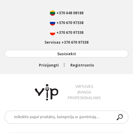
+370 648 08188
+370 670 97338
+370 670 97338
Servisas +370 670 97338
Susisiekti
Prisijungti
Registruotis
VIRTUVĖS
ĮRANGA
PROFESIONALAMS