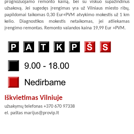
prognozuojamo remonto kainą, bei su viskuo supažindinus
užsakovą. Jei sugedęs įrengimas yra už Vilniaus miesto ribų,
papildomai taikomas 0,30 Eur+PVM atvykimo mokestis už 1 km
kelio. Diagnostikos mokestis netaikomas, jei atliekamas
įrengimo remontas. Remonto valandos kaina 19,99 Eur +PVM.
Iškvietimas Vilniuje
užsakymų telefonas +370 670 97338
el. paštas marijus@provip.lt